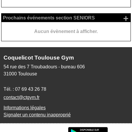
+
Prochains événements section SENIORS
Aucun évènement à afficher.
Coquelicot Toulouse Gym
54 rue des 7 Troubadours - bureau 606
31000
Toulouse
Tél. :
07 69 43 26 78
contact@ctgym.fr
Informations légales
Signaler un contenu inapproprié