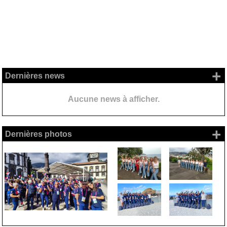
+
Dernières news
Aucune news à afficher.
+
Dernières photos